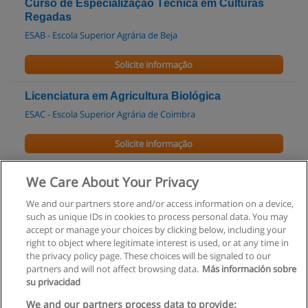
Curso de Especialização Técnica em Culturas
Regadas
ESAB - Escola Superior Agrária de Beja
Solicite informação
Licenciatura em Agricultura Biológica
ESAC - Escola Superior Agrária de Coimbra
Solicite informação
Pós-Graduação em Análise Financeira
We Care About Your Privacy
EGP UPBS
We and our partners store and/or access information on a device,
such as unique IDs in cookies to process personal data. You may
Solicite informação
accept or manage your choices by clicking below, including your
right to object where legitimate interest is used, or at any time in
the privacy policy page. These choices will be signaled to our
partners and will not affect browsing data.
Más información sobre
su privacidad
Regras de uso
We and our partners process data to provide: