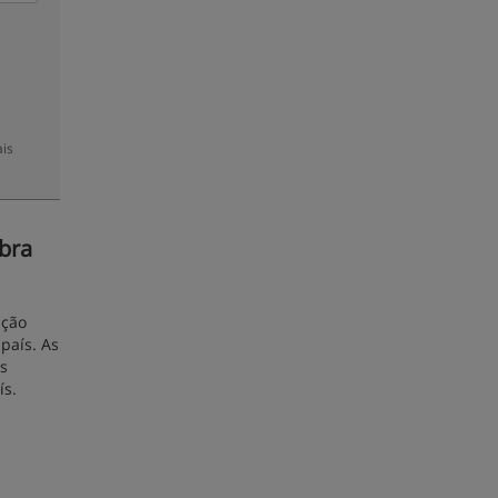
ais
bra
ação
país. As
us
ís.