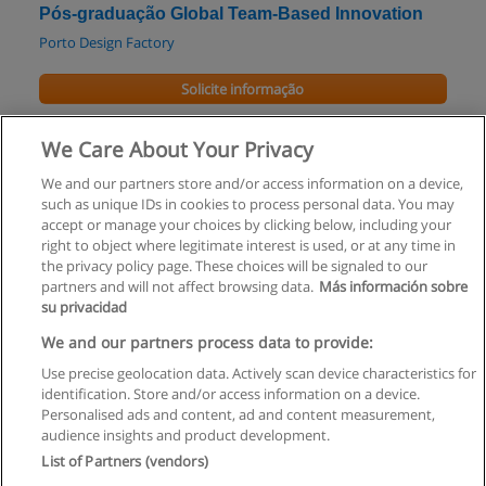
Pós-graduação Global Team-Based Innovation
Porto Design Factory
Solicite informação
Pós-graduação em Direção de Obra
We Care About Your Privacy
UFP - Universidade Fernando Pessoa
We and our partners store and/or access information on a device,
such as unique IDs in cookies to process personal data. You may
Solicite informação
accept or manage your choices by clicking below, including your
right to object where legitimate interest is used, or at any time in
the privacy policy page. These choices will be signaled to our
partners and will not affect browsing data.
Más información sobre
su privacidad
Regras de uso
We and our partners process data to provide:
Use precise geolocation data. Actively scan device characteristics for
Privacidade de dados
identification. Store and/or access information on a device.
Personalised ads and content, ad and content measurement,
Entrar em contato com Educaedu
audience insights and product development.
List of Partners (vendors)
Copyright © Educaedu Business S.L. - CIF : B-95610580: -