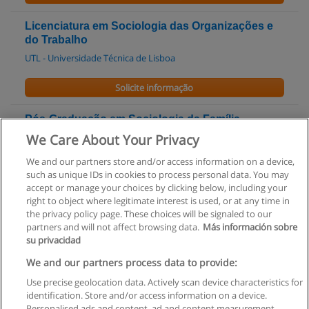
Licenciatura em Sociologia das Organizações e
do Trabalho
UTL - Universidade Técnica de Lisboa
Solicite informação
Pós-Graduação em Sociologia da Família
Contemporânea
We Care About Your Privacy
UTL - Universidade Técnica de Lisboa
We and our partners store and/or access information on a device,
such as unique IDs in cookies to process personal data. You may
Solicite informação
accept or manage your choices by clicking below, including your
right to object where legitimate interest is used, or at any time in
the privacy policy page. These choices will be signaled to our
partners and will not affect browsing data.
Más información sobre
su privacidad
Regras de uso
We and our partners process data to provide:
Use precise geolocation data. Actively scan device characteristics for
Privacidade de dados
identification. Store and/or access information on a device.
Personalised ads and content, ad and content measurement,