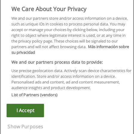
de Processos Industriais
We Care About Your Privacy
Faculdade de Ciências da Universidade do Porto
We and our partners store and/or access information on a device,
such as unique IDs in cookies to process personal data. You may
Solicite informação
accept or manage your choices by clicking below, including your
right to object where legitimate interest is used, or at any time in
the privacy policy page. These choices will be signaled to our
partners and will not affect browsing data.
Más información sobre
su privacidad
Regras de uso
We and our partners process data to provide:
Use precise geolocation data. Actively scan device characteristics for
Privacidade de dados
identification. Store and/or access information on a device.
Personalised ads and content, ad and content measurement,
Entrar em contato com Educaedu
audience insights and product development.
List of Partners (vendors)
Copyright © Educaedu Business S.L. - CIF : B-95610580: -
www.educaedu.com.pt
I Accept
Show Purposes