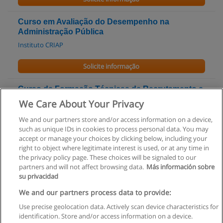
Curso em Avaliação do Desempenho na
Administração Pública
Instituto CRIAP
Solicite informação
Curso de Formação Técnicas de Recrutamento e
Selecção
We Care About Your Privacy
Cognos-Formação e Desenvolvimento Pessoal
We and our partners store and/or access information on a device,
such as unique IDs in cookies to process personal data. You may
Solicite informação
accept or manage your choices by clicking below, including your
right to object where legitimate interest is used, or at any time in
the privacy policy page. These choices will be signaled to our
partners and will not affect browsing data.
Más información sobre
su privacidad
Regras de uso
We and our partners process data to provide:
Use precise geolocation data. Actively scan device characteristics for
Privacidade de dados
identification. Store and/or access information on a device.