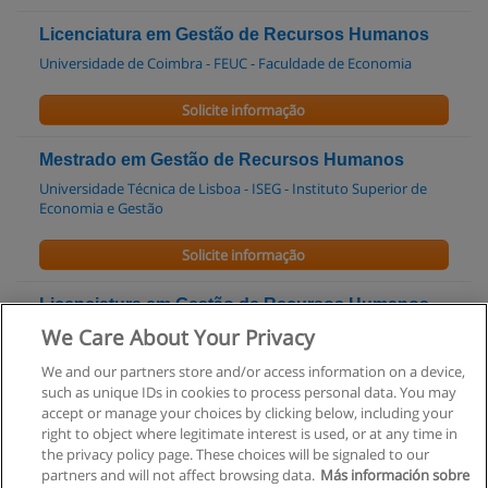
Licenciatura em Gestão de Recursos Humanos
Universidade de Coimbra - FEUC - Faculdade de Economia
Solicite informação
Mestrado em Gestão de Recursos Humanos
Universidade Técnica de Lisboa - ISEG - Instituto Superior de
Economia e Gestão
Solicite informação
Licenciatura em Gestão de Recursos Humanos
[ECEO]
We Care About Your Privacy
Universidade Lusófona
We and our partners store and/or access information on a device,
such as unique IDs in cookies to process personal data. You may
Solicite informação
accept or manage your choices by clicking below, including your
right to object where legitimate interest is used, or at any time in
the privacy policy page. These choices will be signaled to our
partners and will not affect browsing data.
Más información sobre