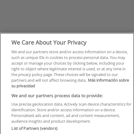
We Care About Your Privacy
We and our partners store and/or access information on a device,
such as unique IDs in cookies to process personal data. You may
accept or manage your choices by clicking below, including your
right to object where legitimate interest is used, or at any time in
the privacy policy page. These choices will be signaled to our
partners and will not affect browsing data.
Más información sobre
su privacidad
Regras de uso
We and our partners process data to provide:
Use precise geolocation data. Actively scan device characteristics for
Privacidade de dados
identification. Store and/or access information on a device.
Personalised ads and content, ad and content measurement,
Entrar em contato com Educaedu
audience insights and product development.
List of Partners (vendors)
Copyright © Educaedu Business S.L. - CIF : B-95610580: -