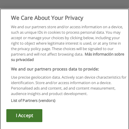
We Care About Your Privacy
We and our partners store and/or access information on a device,
such as unique IDs in cookies to process personal data. You may
accept or manage your choices by clicking below, including your
right to object where legitimate interest is used, or at any time in
the privacy policy page. These choices will be signaled to our
partners and will not affect browsing data.
Más información sobre
su privacidad
Regras de uso
We and our partners process data to provide:
Use precise geolocation data. Actively scan device characteristics for
Privacidade de dados
identification. Store and/or access information on a device.
Personalised ads and content, ad and content measurement,
Entrar em contato com Educaedu
audience insights and product development.
List of Partners (vendors)
Copyright © Educaedu Business S.L. - CIF : B-95610580: -
www.educaedu.com.pt
I Accept