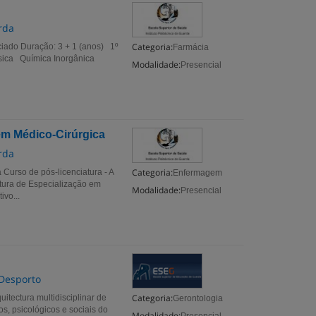
rda
Categoria:
ciado Duração: 3 + 1 (anos) 1º
Farmácia
ísica Química Inorgânica
Modalidade:
Presencial
em Médico-Cirúrgica
rda
Categoria:
Curso de pós-licenciatura - A
Enfermagem
iatura de Especialização em
Modalidade:
Presencial
vo...
 Desporto
Categoria:
tectura multidisciplinar de
Gerontologia
os, psicológicos e sociais do
Modalidade: