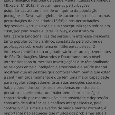
Epidemiológico Nacional de Saúde Mental (Caldas de Almeida
J & Xavier M, 2013), mostram que as perturbações
psiquiátricas afetam mais de um quinto da população
portuguesa. Deste valor global destacam-se os mais altos nas
perturbações da ansiedade (16,5%) e nas perturbações
depressivas (7,9%) ”.Desde a sua conceptualização teórica em
1990, por John Mayer e Peter Salovey, o construto da
Inteligência Emocional (IE), despertou um interesse crescente,
tanto popular como científico, constatado pelo volume de
publicações sobre este tema em diferentes países. O
interesse científico tem originado vários estudos provenientes
de Pós-Graduações, Mestrados e Doutoramentos a nível
internacional.As numerosas investigações que têm analisado
as relações entre a inteligência emocional e a saúde mental
mostram que as pessoas que compreendem bem o que estão
a sentir em cada momento e que têm uma maior capacidade
para regular adequadamente as suas emoções são mais
hábeis para lidar com os seus problemas emocionais e,
portanto, experimentar um maior bem-estar psicológico
caracterizado por menores níveis de ansiedade e depressão,
consumo de substâncias e conflitos interpessoais e, pelo
contrário, níveis mais elevados de saúde mental.Portanto, é
importante não esquecer que muitos dos problemas atuais