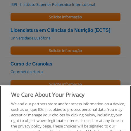
ISPI - Instituto Superior Politécnico Internacional
Solicite informação
Licenciatura em Ciências da Nutrição [ECTS]
Universidade Lusófona
Solicite informação
Curso de Granolas
Gourmet da Horta
Solicite informação
We Care About Your Privacy
Curso de Biomassa de Banana Verde
We and our partners store and/or access information on a device,
Gourmet da Horta
such as unique IDs in cookies to process personal data. You may
accept or manage your choices by clicking below, including your
Solicite informação
right to object where legitimate interest is used, or at any time in
the privacy policy page. These choices will be signaled to our