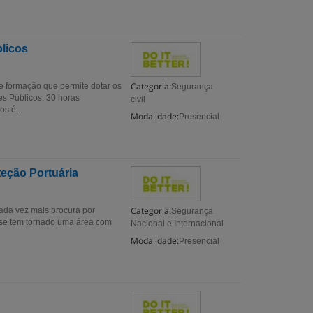
blicos
Categoria:
e formação que permite dotar os
Segurança
s Públicos. 30 horas
civil
s é...
Modalidade:
Presencial
teção Portuária
Categoria:
cada vez mais procura por
Segurança
 se tem tornado uma área com
Nacional e Internacional
Modalidade:
Presencial