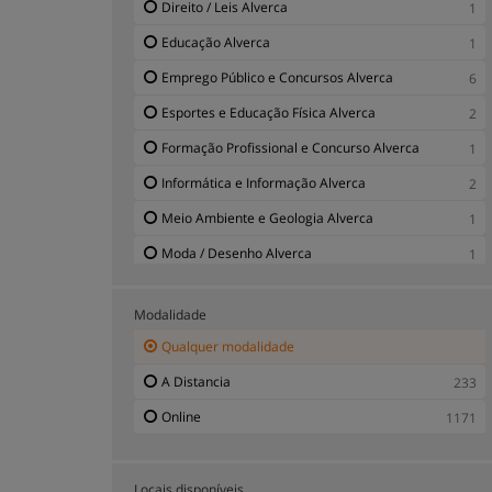
Direito / Leis Alverca
1
Educação Alverca
1
Emprego Público e Concursos Alverca
6
Esportes e Educação Física Alverca
2
Formação Profissional e Concurso Alverca
1
Informática e Informação Alverca
2
Meio Ambiente e Geologia Alverca
1
Moda / Desenho Alverca
1
Passatempo Alverca
1
Modalidade
Prevenção de Acidentes do Trabalho Alverca
1
Qualquer modalidade
Programas Empresariais Alverca
1
A Distancia
233
Saúde e Medicina Alverca
3
Online
1171
Veterinária Alverca
1
Locais disponíveis