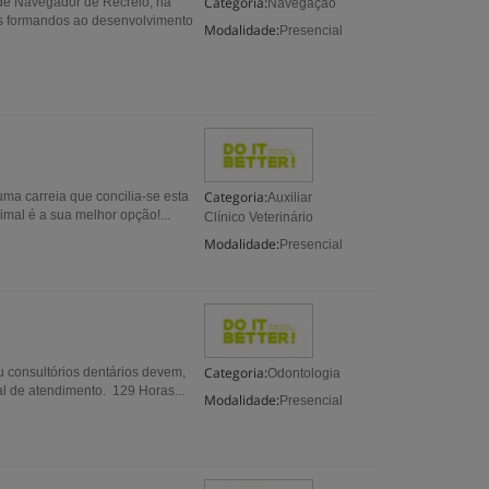
Categoria:
 de Navegador de Recreio, na
Navegação
 os formandos ao desenvolvimento
Modalidade:
Presencial
Categoria:
 uma carreia que concilia-se esta
Auxiliar
imal é a sua melhor opção!...
Clínico Veterinário
Modalidade:
Presencial
Categoria:
u consultórios dentários devem,
Odontologia
oal de atendimento. 129 Horas...
Modalidade:
Presencial