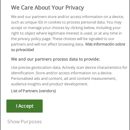
We Care About Your Privacy
We and our partners store and/or access information on a device,
such as unique IDs in cookies to process personal data. You may
accept or manage your choices by clicking below, including your
right to object where legitimate interest is used, or at any time in
the privacy policy page. These choices will be signaled to our
partners and will not affect browsing data.
Más información sobre
su privacidad
We and our partners process data to provide:
Use precise geolocation data. Actively scan device characteristics for
identification. Store and/or access information on a device.
Regras de uso
Personalised ads and content, ad and content measurement,
audience insights and product development.
Privacidade de dados
List of Partners (vendors)
Entrar em contato com Educaedu
I Accept
Copyright © Educaedu Business S.L. - CIF : B-95610580: -
www.educaedu.com.pt
Show Purposes