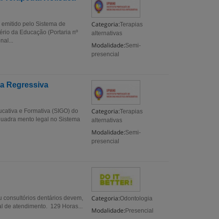
Categoria:
 emitido pelo Sistema de
Terapias
ério da Educação (Portaria nº
alternativas
al...
Modalidade:
Semi-
presencial
ia Regressiva
Categoria:
ucativa e Formativa (SIGO) do
Terapias
nquadra mento legal no Sistema
alternativas
Modalidade:
Semi-
presencial
Categoria:
u consultórios dentários devem,
Odontologia
oal de atendimento. 129 Horas...
Modalidade:
Presencial