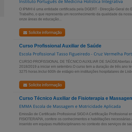
Instituto Português de Medicina Holística Integrativa
O IPMHI é uma entidade certificada pela DGERT - Direcção-Geral do
Trabalho, o que representa um reconhecimento da qualidade da noss
onze áreas de educação...
Solicite informação
Curso Profissional Auxiliar de Saúde
Escola Profissional Tasso Figueiredo - Cruz Vermelha Po
CURSO PROFISSIONAL DE TÉCNICO AUXILIAR DE SAÚDEAbertas as in
2018/2019 a iniciar em setembro.O curso tem a duração de três ano le
3275 horas.Inclui 600h de estágio em instituições hospitalares de Lisb
Solicite informação
Curso Técnico Auxiliar de Fisioterapia e Massage
EMMA Escola de Massagem e Motricidade Aplicada
Emissão de Certificado Profissional SIGO A Certificação Profissiona
FISIOTERAPIA, confere os conhecimentos e habilitações necessárias
inserido em equipas multidisciplinares no contexto dos serviços de saú