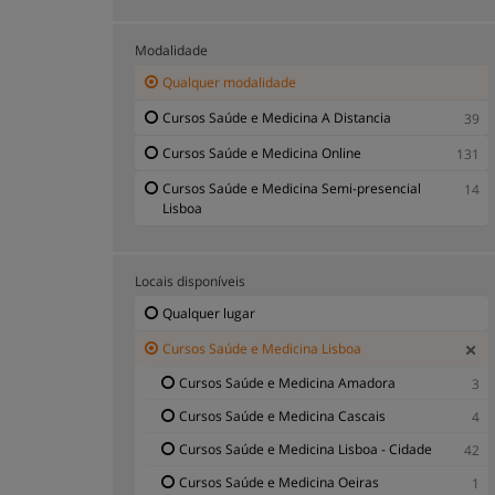
Cursos Fisioterapia Lisboa
1
Modalidade
Cursos Fonoaudiologia Lisboa
5
Qualquer modalidade
Cursos Geriatria Lisboa
6
Cursos Saúde e Medicina A Distancia
39
Cursos Neurologia Lisboa
2
Cursos Saúde e Medicina Online
131
Cursos Odontologia Lisboa
1
Cursos Saúde e Medicina Semi-presencial
Cursos Primeros Socorros Lisboa
14
1
Lisboa
Cursos Produção inovação e qualidade
1
industrial Lisboa
Cursos Saúde Pública Lisboa
1
Locais disponíveis
Cursos Terapia de Reabilitação Lisboa
2
Qualquer lugar
Cursos Terapias alternativas Lisboa
10
Cursos Saúde e Medicina Lisboa
Cursos Urgências Médicas e Sanitárias
1
Cursos Saúde e Medicina Amadora
3
Lisboa
Cursos Saúde e Medicina Cascais
4
Cursos Saúde e Medicina Lisboa - Cidade
42
Cursos Saúde e Medicina Oeiras
1