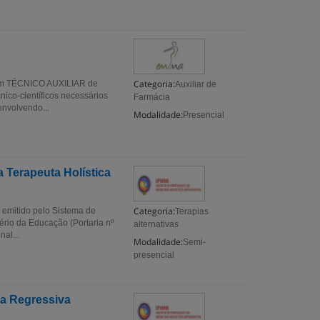
Categoria:
l em TÉCNICO AUXILIAR de
Auxiliar de
co-científicos necessários
Farmácia
envolvendo...
Modalidade:
Presencial
 Terapeuta Holística
Categoria:
 emitido pelo Sistema de
Terapias
ério da Educação (Portaria nº
alternativas
al...
Modalidade:
Semi-
presencial
ia Regressiva