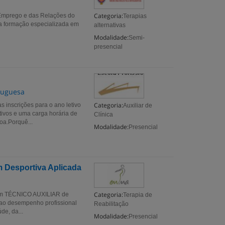
Categoria:
 Emprego e das Relações do
Terapias
a formação especializada em
alternativas
Modalidade:
Semi-
presencial
rtuguesa
Categoria:
scrições para o ano letivo
Auxiliar de
tivos e uma carga horária de
Clínica
oa.Porquê...
Modalidade:
Presencial
m Desportiva Aplicada
Categoria:
l em TÉCNICO AUXILIAR de
Terapia de
 ao desempenho profissional
Reabilitação
de, da...
Modalidade:
Presencial