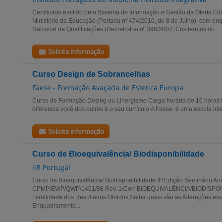
Certificado emitido pelo Sistema de Informação e Gestão da Oferta Ed
Ministério da Educação (Portaria nº 474/2010, de 8 de Julho), com e
Nacional de Qualificações (Decreto-Lei nº 396/2007; Cos termos do...
Solicite informação
Curso Design de Sobrancelhas
Faese - Formação Avaçada de Estética Europa
Curso de Formação Desing ou Linergismo Carga horária de 16 horas
diferencia você dos outros é o seu currículo.A Faese é uma escola int
Solicite informação
Curso de Bioequivalência/ Biodisponibilidade
iiR Portugal
Curso de Bioequivalência/ Biodisponibilidade 4ª Edição Seminário An
CPMP/EWP/QWP/1401/98 Rev. 1/Corr BIOEQUIVALÊNCIA/BIODISPON
Fiabilidade dos Resultados Obtidos Saiba quais são as Alterações e
Enquadramento...