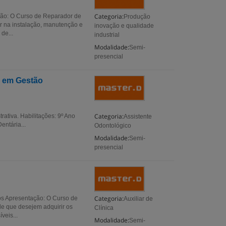
Categoria:
ção: O Curso de Reparador de
Produção
r na instalação, manutenção e
inovação e qualidade
de...
industrial
Modalidade:
Semi-
presencial
o em Gestão
Categoria:
ativa. Habilitações: 9º Ano
Assistente
entária...
Odontológico
Modalidade:
Semi-
presencial
Categoria:
nos Apresentação: O Curso de
Auxiliar de
de que desejem adquirir os
Clínica
veis...
Modalidade:
Semi-