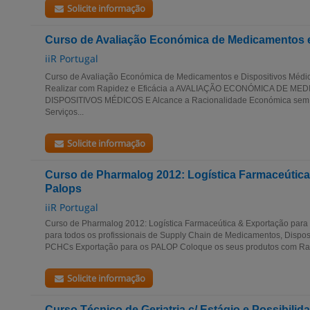
Solicite informação
Curso de Avaliação Económica de Medicamentos e
iiR Portugal
Curso de Avaliação Económica de Medicamentos e Dispositivos Médi
Realizar com Rapidez e Eficácia a AVALIAÇÃO ECONÓMICA DE M
DISPOSITIVOS MÉDICOS E Alcance a Racionalidade Económica sem 
Serviços...
Solicite informação
Curso de Pharmalog 2012: Logística Farmaceútica
Palops
iiR Portugal
Curso de Pharmalog 2012: Logística Farmaceútica & Exportação para
para todos os profissionais de Supply Chain de Medicamentos, Dispo
PCHCs Exportação para os PALOP Coloque os seus produtos com Rap
Solicite informação
Curso Técnico de Geriatria c/ Estágio e Possibili