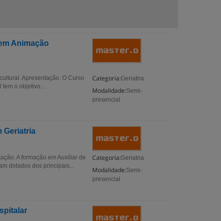
o em Animação
Categoria:
cultural. Apresentação. O Curso
Geriatria
tem o objetivo...
Modalidade:
Semi-
presencial
 Geriatria
Categoria:
ação. A formação em Auxiliar de
Geriatria
m dotados dos principais...
Modalidade:
Semi-
presencial
pitalar