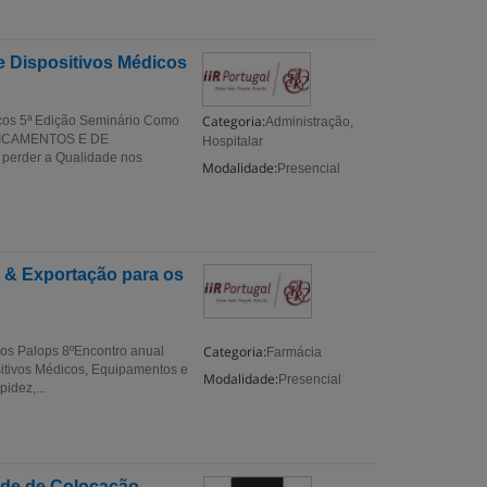
 Dispositivos Médicos
Categoria:
cos 5ª Edição Seminário Como
Administração,
EDICAMENTOS E DE
Hospitalar
perder a Qualidade nos
Modalidade:
Presencial
 & Exportação para os
Categoria:
 os Palops 8ºEncontro anual
Farmácia
sitivos Médicos, Equipamentos e
Modalidade:
Presencial
idez,...
dade de Colocação