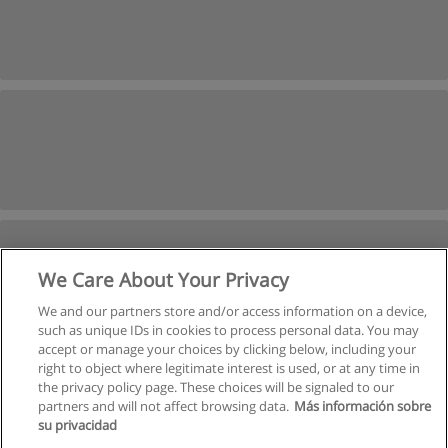
We Care About Your Privacy
We and our partners store and/or access information on a device,
such as unique IDs in cookies to process personal data. You may
accept or manage your choices by clicking below, including your
right to object where legitimate interest is used, or at any time in
Próxima
the privacy policy page. These choices will be signaled to our
partners and will not affect browsing data.
Más información sobre
Página
1
de
2
su privacidad