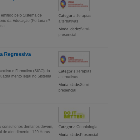
Categoria:
 emitido pelo Sistema de
Terapias
ério da Educação (Portaria nº
alternativas
al...
Modalidade:
Semi-
presencial
ia Regressiva
Categoria:
ucativa e Formativa (SIGO) do
Terapias
nquadra mento legal no Sistema
alternativas
Modalidade:
Semi-
presencial
Categoria:
u consultórios dentários devem,
Odontologia
oal de atendimento. 129 Horas...
Modalidade:
Presencial