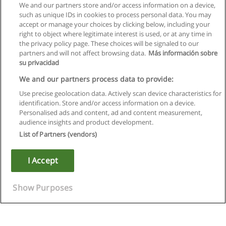
We and our partners store and/or access information on a device,
such as unique IDs in cookies to process personal data. You may
accept or manage your choices by clicking below, including your
right to object where legitimate interest is used, or at any time in
Próxima
the privacy policy page. These choices will be signaled to our
partners and will not affect browsing data.
Más información sobre
Página
1
de
7
su privacidad
We and our partners process data to provide:
Use precise geolocation data. Actively scan device characteristics for
identification. Store and/or access information on a device.
Regras de uso
Personalised ads and content, ad and content measurement,
audience insights and product development.
Privacidade de dados
List of Partners (vendors)
Entrar em contato com Educaedu
I Accept
Copyright © Educaedu Business S.L. - CIF : B-95610580: -
www.educaedu.com.pt
Show Purposes