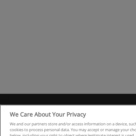
R
We Care About Your Privacy
We and our partners store and/or access information on a device, such
cookies to process personal data. You may accept or manage your choi
below, including your right to object where legitimate interest is used, 