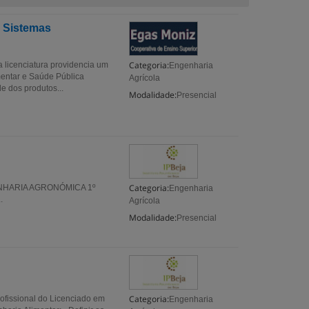
e Sistemas
Categoria:
 licenciatura providencia um
Engenharia
mentar e Saúde Pública
Agrícola
 dos produtos...
Modalidade:
Presencial
Categoria:
ENHARIA AGRONÓMICA 1º
Engenharia
.
Agrícola
Modalidade:
Presencial
Categoria:
fissional do Licenciado em
Engenharia