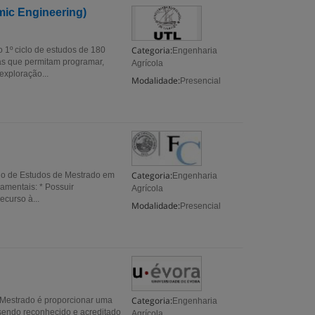
ic Engineering)
Categoria:
 1º ciclo de estudos de 180
Engenharia
as que permitam programar,
Agrícola
exploração...
Modalidade:
Presencial
Categoria:
clo de Estudos de Mestrado em
Engenharia
amentais: * Possuir
Agrícola
curso à...
Modalidade:
Presencial
Categoria:
 Mestrado é proporcionar uma
Engenharia
sendo reconhecido e acreditado
Agrícola