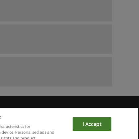
du
:
I Accept
haracteristics for
a device. Personalised ads and
sights and product