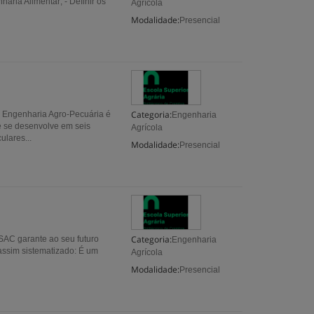
aria Alimentar; - Definir os
Agrícola
Modalidade:
Presencial
Categoria:
m Engenharia Agro-Pecuária é
Engenharia
e se desenvolve em seis
Agrícola
ulares...
Modalidade:
Presencial
Categoria:
SAC garante ao seu futuro
Engenharia
assim sistematizado: É um
Agrícola
Modalidade:
Presencial