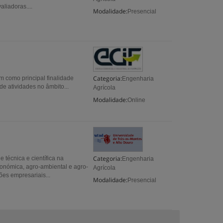
liadoras....
Modalidade:
Presencial
Categoria:
m como principal finalidade
Engenharia
e atividades no âmbito...
Agrícola
Modalidade:
Online
Categoria:
técnica e científica na
Engenharia
onómica, agro-ambiental e agro-
Agrícola
ões empresariais...
Modalidade:
Presencial