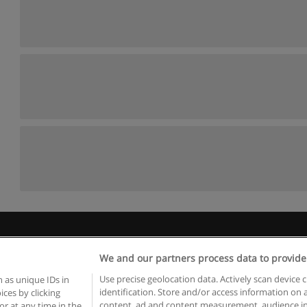
egras de uso
Privacidade de dados
Entrar em contato com Educae
We and our partners process data to provide
Copyright © Educaedu Business S.L. - CIF : B-95610580: -
www.educaedu.com.pt
Use precise geolocation data. Actively scan device c
 as unique IDs in
identification. Store and/or access information on 
ces by clicking
content, ad and content measurement, audience in
or at any time in the