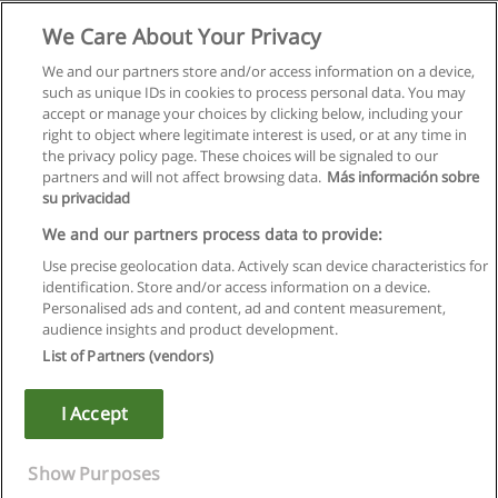
We Care About Your Privacy
We and our partners store and/or access information on a device,
such as unique IDs in cookies to process personal data. You may
Próxima
accept or manage your choices by clicking below, including your
Página
1
de
8
right to object where legitimate interest is used, or at any time in
the privacy policy page. These choices will be signaled to our
partners and will not affect browsing data.
Más información sobre
su privacidad
Regras de uso
We and our partners process data to provide:
Use precise geolocation data. Actively scan device characteristics for
Privacidade de dados
identification. Store and/or access information on a device.
Personalised ads and content, ad and content measurement,
Entrar em contato com Educaedu
audience insights and product development.
List of Partners (vendors)
Copyright © Educaedu Business S.L. - CIF : B-95610580: -
www.educaedu.com.pt
I Accept
Show Purposes