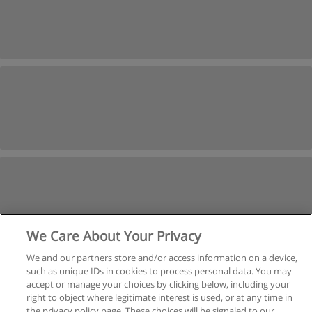
We Care About Your Privacy
We and our partners store and/or access information on a device,
such as unique IDs in cookies to process personal data. You may
Próxima
accept or manage your choices by clicking below, including your
Página
1
de
2
right to object where legitimate interest is used, or at any time in
the privacy policy page. These choices will be signaled to our