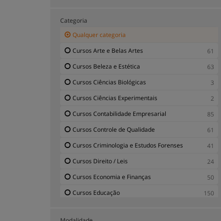
Categoria
Qualquer categoria
Cursos Arte e Belas Artes
61
Cursos Beleza e Estética
63
Cursos Ciências Biológicas
3
Cursos Ciências Experimentais
2
Cursos Contabilidade Empresarial
85
Cursos Controle de Qualidade
61
Cursos Criminologia e Estudos Forenses
41
Cursos Direito / Leis
24
Cursos Economia e Finanças
50
Cursos Educação
150
Cursos Emprego Público e Concursos
30
Modalidade