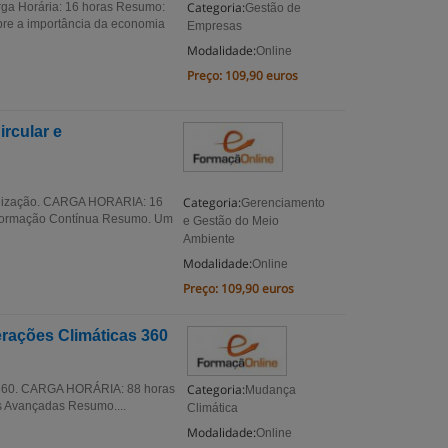
Categoria:
rga Horária: 16 horas Resumo:
Gestão de
obre a importância da economia
Empresas
Modalidade:
Online
Preço:
109,90 euros
rcular e
Categoria:
bonização. CARGA HORARIA: 16
Gerenciamento
 Formação Contínua Resumo. Um
e Gestão do Meio
Ambiente
Modalidade:
Online
Preço:
109,90 euros
rações Climáticas 360
Categoria:
 360. CARGA HORÁRIA: 88 horas
Mudança
s Avançadas Resumo....
Climática
Modalidade:
Online