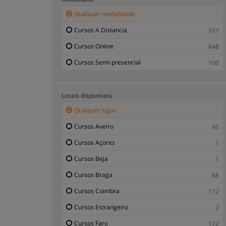
Cursos Engenharia e Tecnologia
70
Qualquer modalidade
Cursos Esportes e Educação Física
15
Cursos A Distancia
167
Cursos Formação Pessoal
69
Cursos Online
848
Cursos Formação Profissional e Concurso
81
Cursos Semi-presencial
100
Cursos Física e Química
1
Cursos Gestão Ambiental
42
Locais disponíveis
Cursos Gestão Imobiliária - Urbanismo
14
Qualquer lugar
Cursos Gestão Pública
10
Cursos Aveiro
45
Cursos Humanas
46
Cursos Açores
1
Cursos Idiomas
201
Cursos Beja
1
Cursos Imagem e Som
15
Cursos Braga
68
Cursos Impostos / Fiscal
9
Cursos Coimbra
172
Cursos Informática e Informação
416
Cursos Estrangeiro
2
Cursos Jornalismo e comunicação
47
Cursos Faro
172