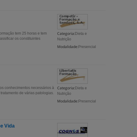
Categoria:
formação tem 25 horas e tem
Dieta e
ssificar os constituintes
Nutrição
Modalidade:
Presencial
Categoria:
s os conhecimentos necessários à
Dieta e
ratamento de várias patologias.
Nutrição
Modalidade:
Presencial
de Vida